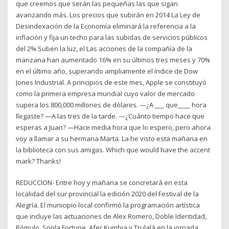
que creemos que serán las pequeñas las que sigan
avanzando más. Los precios que subirán en 2014 La Ley de
Desindexación de la Economía eliminará la referencia a la
inflación y fija un techo para las subidas de servicios públicos
del 2% Suben la luz, el Las acciones de la compañía de la
manzana han aumentado 16% en su últimos tres meses y 70%
en el último año, superando ampliamente el índice de Dow
Jones Industrial. A principios de este mes, Apple se constituyó
como la primera empresa mundial cuyo valor de mercado
supera los 800,000 millones de dólares. —¿A ___ que____ hora
llegaste? —A las tres de la tarde. —¿Cuánto tiempo hace que
esperas a Juan? —Hace media hora que lo espero, pero ahora
voy a llamar a su hermana Marta. La he visto esta mañana en
la biblioteca con sus amigas. Which que would have the accent
mark? Thanks!
REDUCCION- Entre hoy y mañana se concretará en esta
localidad del sur provincial la edición 2020 del Festival de la
Alegría. El municipio local confirmó la programación artística
que incluye las actuaciones de Alex Romero, Doble Identidad,
Rómulo, Sopla Fortune, Afer Kumbia y Trulalá en la jornada