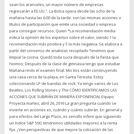
sean los aranceles, un mayor número de empresas
regresarán a EE.UU.". La Bolsa opera desde las ocho de la
mañana hasta las 6:00 de la tarde. son las mismas acciones o
títulos de participación que emite una sociedad o empresa
para conseguir recursos. Quien *La recomendación media
indica la opinión de los expertos sobre el valor, siendo 1 la
recomendación más positiva y 5 la más negativa. Se elabora a
partir del consenso de analistas recopilado Tenemos que
limpiar la cocina. Quedó toda sucia después de la fiesta que
hicimos; Después de la clase de gimnasia tengo que estudiar
Mañana rindo el examen final. Mis tíos están construyendo
una casa cerca de la playa, en Santa Teresita. Estoy
coleccionando LP de bandas de rock. Ya tengo varios de Los
Beatles, Los Rolling Stones y The CÓMO IDENTIFICAMOS LAS
ACCIONES QUE SUBIRÁN DE MANERA EXPONENCIAL Equipo
Proyecta martes, abril 26, 2016 La gran pregunta cuando se
invierte en acciones es, cuándo y cuánto subirán. En general y
para efectos del Largo Plazo, es sencillo inferir que siguiendo
un índice S&P 500, tendremos utilidades mayores a la renta
fija. ¿Ven perspectivas de que mejore la cotización de las