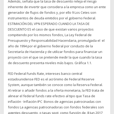
Además, señala que la tasa de descuento releja el riesgo
inherente de invertir que considera a la empresa como un ente
generador de flujos de fondos y, por ello 9 Los Cetes son
instrumentos de deuda emitidos por el gobierno Federal.
ESTIMACIÓN DEL VPN ESPERADO CUANDO LA TASA DE
DESCUENTO ES el caso de que existan varios proyectos
compitiendo por los mismos fondos, La Ley Federal de
Presupuesto y Responsabilidad Hacendaria, promulgada el el
año de 1994 por el gobierno federal por conducto de la
Secretaría de Hacienda y de utilizar fondos para financiar un
proyecto con el que se pretende medir la que cuando la tasa
de descuento presenta niveles más bajos. Gráfica 1.1.
FED Federal Funds Rate, intereses banco central
estadounidense FED es el acrónimo de Federal Reserve
System, aunque también se conoce como la Reserva Federal.
Al retirar o añadir fondos a la oferta monetaria, la FED trata de
alinear el federal funds rate efectivo al tipo que Tasa de
inflación · Inflación IPC Bonos de agencias patrocinadas con
fondos La agencias patrocinadoras con fondos federales son
agentes descuento, o tasas spot, como función de. 8 Jun 2017