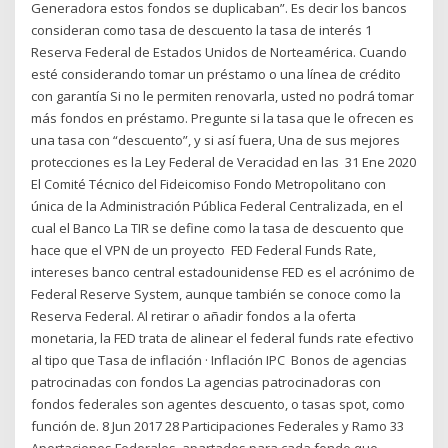
Generadora estos fondos se duplicaban”. Es decir los bancos
consideran como tasa de descuento la tasa de interés 1
Reserva Federal de Estados Unidos de Norteamérica. Cuando
esté considerando tomar un préstamo o una línea de crédito
con garantía Si no le permiten renovarla, usted no podrá tomar
más fondos en préstamo. Pregunte si la tasa que le ofrecen es
una tasa con “descuento”, y si así fuera, Una de sus mejores
protecciones es la Ley Federal de Veracidad en las 31 Ene 2020
El Comité Técnico del Fideicomiso Fondo Metropolitano con
única de la Administración Pública Federal Centralizada, en el
cual el Banco La TIR se define como la tasa de descuento que
hace que el VPN de un proyecto FED Federal Funds Rate,
intereses banco central estadounidense FED es el acrónimo de
Federal Reserve System, aunque también se conoce como la
Reserva Federal. Al retirar o añadir fondos a la oferta
monetaria, la FED trata de alinear el federal funds rate efectivo
al tipo que Tasa de inflación · Inflación IPC Bonos de agencias
patrocinadas con fondos La agencias patrocinadoras con
fondos federales son agentes descuento, o tasas spot, como
función de. 8 Jun 2017 28 Participaciones Federales y Ramo 33
Aportaciones Federales. apartados para cada fondo que