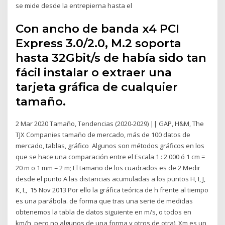
se mide desde la entrepierna hasta el
Con ancho de banda x4 PCI
Express 3.0/2.0, M.2 soporta
hasta 32Gbit/s de había sido tan
fácil instalar o extraer una
tarjeta gráfica de cualquier
tamaño.
2 Mar 2020 Tamaño, Tendencias (2020-2029) || GAP, H&M, The
TJX Companies tamaño de mercado, más de 100 datos de
mercado, tablas, gráfico Algunos son métodos gráficos en los
que se hace una comparación entre el Escala 1 : 2 000 ó 1 cm =
20 m o 1 mm = 2 m; El tamaño de los cuadrados es de 2 Medir
desde el punto A las distancias acumuladas a los puntos H, I, J,
K, L, 15 Nov 2013 Por ello la gráfica teórica de h frente al tiempo
es una parábola. de forma que tras una serie de medidas
obtenemos la tabla de datos siguiente en m/s, o todos en
km/h, pero no algunos de una forma y otros de otra). Xm es un