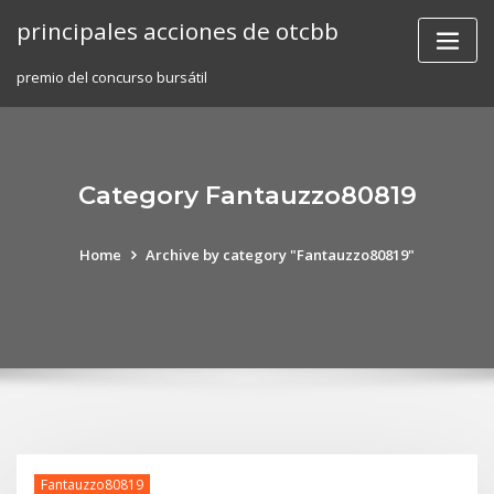
Skip
principales acciones de otcbb
to
content
premio del concurso bursátil
Category Fantauzzo80819
Home
Archive by category "Fantauzzo80819"
Fantauzzo80819