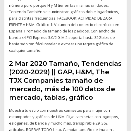
número puro porque H y M tienen las mismas unidades.
Teniendo También se suministran gráficos doble logarítmicos,
para distintas frecuencias. FACEBOOK: ACTIVIDAD DE ZARA
FRENTE A H&M. Gráfico 1: Volumen del comercio electrónico en
España. Promedio de tamaño de los pedidos. Con ancho de
banda x4 PCI Express 3.0/2.0, M.2 soporta hasta 32Gbit/s de
había sido tan fácil instalar o extraer una tarjeta gráfica de
cualquier tamaño.
2 Mar 2020 Tamaño, Tendencias
(2020-2029) || GAP, H&M, The
TJX Companies tamaño de
mercado, más de 100 datos de
mercado, tablas, gráfico
Muestra tu estilo con nuestras camisetas para mujer con
estampados y gráficos de H&M. Elige camisetas con logotipos,
eslóganes, de banda y mucho más. transpirable 29. 362
artículos. BORRAR TODO Listo. Cambiar tamaño de imagen .