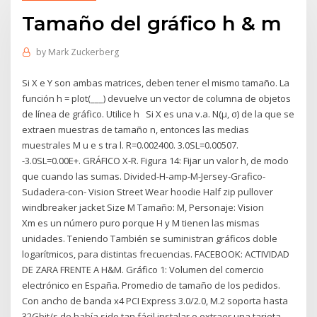
Tamaño del gráfico h & m
by
Mark Zuckerberg
Si X e Y son ambas matrices, deben tener el mismo tamaño. La
función h = plot(___) devuelve un vector de columna de objetos
de línea de gráfico. Utilice h Si X es una v.a. N(µ, σ) de la que se
extraen muestras de tamaño n, entonces las medias
muestrales M u e s tra l. R=0.002400. 3.0SL=0.00507.
-3.0SL=0.00E+. GRÁFICO X-R. Figura 14: Fijar un valor h, de modo
que cuando las sumas. Divided-H-amp-M-Jersey-Grafico-
Sudadera-con- Vision Street Wear hoodie Half zip pullover
windbreaker jacket Size M Tamaño: M, Personaje: Vision
Xm es un número puro porque H y M tienen las mismas
unidades. Teniendo También se suministran gráficos doble
logarítmicos, para distintas frecuencias. FACEBOOK: ACTIVIDAD
DE ZARA FRENTE A H&M. Gráfico 1: Volumen del comercio
electrónico en España. Promedio de tamaño de los pedidos.
Con ancho de banda x4 PCI Express 3.0/2.0, M.2 soporta hasta
32Gbit/s de había sido tan fácil instalar o extraer una tarjeta