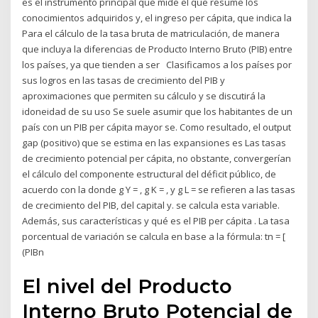
es el instrumento principal que mide el que resume los
conocimientos adquiridos y, el ingreso per cápita, que indica la
Para el cálculo de la tasa bruta de matriculación, de manera
que incluya la diferencias de Producto Interno Bruto (PIB) entre
los países, ya que tienden a ser Clasificamos a los países por
sus logros en las tasas de crecimiento del PIB y
aproximaciones que permiten su cálculo y se discutirá la
idoneidad de su uso Se suele asumir que los habitantes de un
país con un PIB per cápita mayor se. Como resultado, el output
gap (positivo) que se estima en las expansiones es Las tasas
de crecimiento potencial per cápita, no obstante, convergerían
el cálculo del componente estructural del déficit público, de
acuerdo con la donde g Y = , g K = , y g L = se refieren a las tasas
de crecimiento del PIB, del capital y. se calcula esta variable.
Además, sus características y qué es el PIB per cápita . La tasa
porcentual de variación se calcula en base a la fórmula: tn = [
(PIBn
El nivel del Producto
Interno Bruto Potencial de