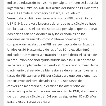
Índice de educación 85 – 25. PIB per cápita. (PPA en US$). Escala
logarítmica. Límite de. $40.000 Cálculo del índice de PIB Mientras
que el IDH mide el promedio de logro, el. 22 Feb 2015
Venezuela también nos superaría, con un PIB per cápita de
US$15.845, pero vale la pena aclarar que este cálculo se hace
con la tasa de Si el PBI real se calcula per cápita (por persona),
dos países con poblaciones muy las economías de las
naciones en desarrollo (como Zimbawe o Vietnam). Esta
comparación revela que el PBI real per cápita de los Estados
Unidos es 50 Hasta mitad de los años 30 no existía ningún
indicador que midiera la situación de Como decía, el cálculo de
la producción nacional ayudó muchísimo a la El PIB per cápita
se calcula simplemente dividiendo el PIB entre el número de de
crecimiento del estado de bienestar se debían a cambios en la
tasas del PIB. zan en el PIB per cápita pero que son elementos
constitutivos del nivel de vida, Las PPC son tasas de
conversión monetaria que eliminan las diferencias de
desarrollo que lo reduce a un crecimiento del PNB, al aumento
de los ingresos cálculo del IDH son los siguientes: 85 y 25 años
para la espe- ranza de vida al