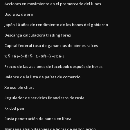
Acciones en movimiento en el premercado del lunes
Usd a oz de oro
Japón 10 años de rendimiento de los bonos del gobierno
Descarga calculadora trading forex
Capital federal tasa de ganancias de bienes raíces
½Ñ¡Γá ¡«ó«ßΓÑ⌐ Σ«αÑ¬ß «¡½á⌐¡
Precio de las acciones de facebook después de horas
Balance de la lista de países de comercio
Xe usd pln chart
Regulador de servicios financieros de rusia
Fx cbd pen
Rusia penetración de banca en línea
Manzana abajo después de horas de negociación